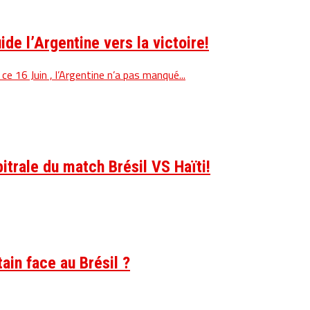
de l’Argentine vers la victoire!
e 16 Juin , l’Argentine n’a pas manqué...
itrale du match Brésil VS Haïti!
in face au Brésil ?